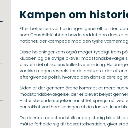
Kampen om histori
Efter befrielsen var holdningen generelt, at den
som Churchill-Klubben havde reddet den danske ær
nationer, der kæmpede mod den tyske værnemag
Disse holdninger kom også meget tydeligt frem på 
Klubben og de øvrige aktive i modstandsbevægelsen
blev en del af skolens kollektive erindring. Holdning
var ikke megen respekt for de politikere, der efter
eftergivende politik, hvorved den danske ære og st
Siden er der gennem årene kommet et mere nuanc
modstandsbevægelse, der er blevet belyst gennem så
Historiske undersøgelser har stillet spørgsmål ved 
har rokket ved heroiseringen af de danske frihed
De danske modstandsfolk er dog stadig kilde til f
måtte forholde sig til i besættelsestiden, giver sta