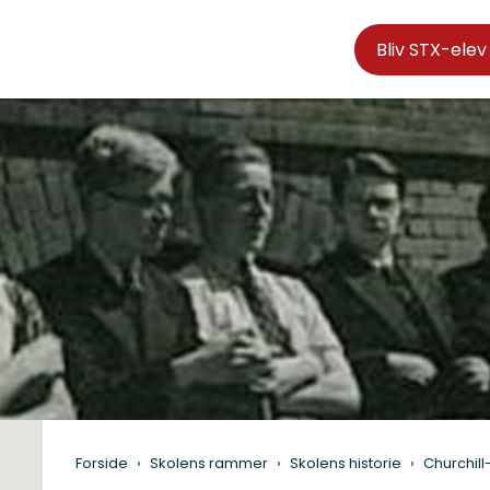
Bliv STX-elev
Forside
Skolens rammer
Skolens historie
Churchil