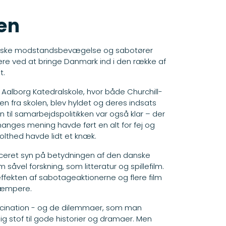
en
 danske modstandsbevægelse og sabotører
e ved at bringe Danmark ind i den række af
t.
Aalborg Katedralskole, hvor både Churchill-
 fra skolen, blev hyldet og deres indsats
en til samarbejdspolitikken var også klar – der
 manges mening havde ført en alt for fej og
olthed havde lidt et knæk.
eret syn på betydningen af den danske
vel forskning, som litteratur og spillefilm.
effekten af sabotageaktionerne og flere film
skæmpere.
ascination - og de dilemmaer, som man
dig stof til gode historier og dramaer. Men