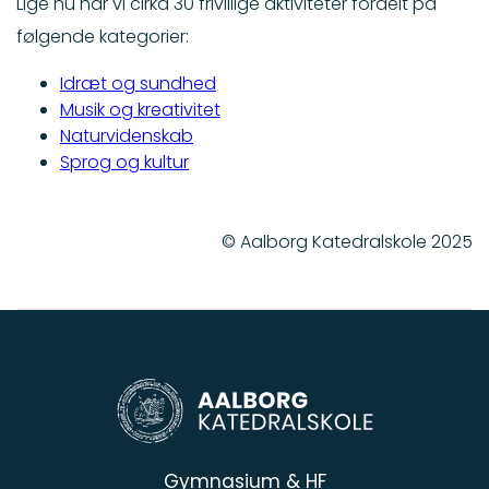
Lige nu har vi cirka 30 frivillige aktiviteter fordelt på
følgende kategorier:
Idræt og sundhed
Musik og kreativitet
Naturvidenskab
Sprog og kultur
© Aalborg Katedralskole 2025
Gymnasium & HF