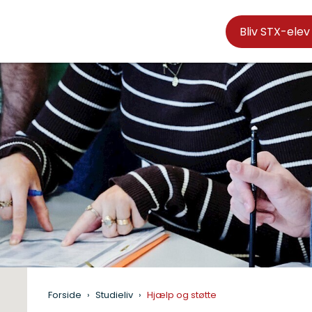
Bliv STX-elev
Forside
Studieliv
Hjælp og støtte