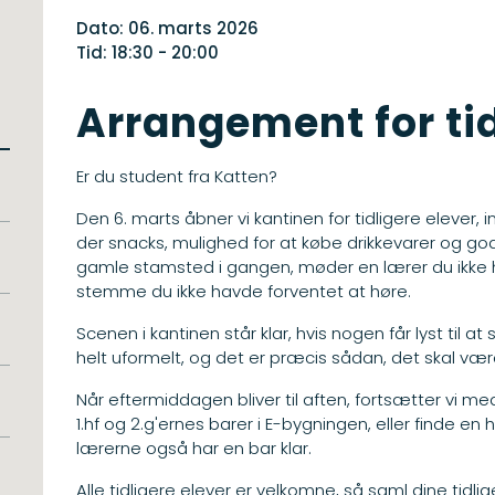
Dato: 06. marts 2026
Tid: 18:30
- 20:00
Arrangement for tid
Er du student fra Katten?
Den 6. marts åbner vi kantinen for tidligere elever,
der snacks, mulighed for at købe drikkevarer og god t
gamle stamsted i gangen, møder en lærer du ikke h
stemme du ikke havde forventet at høre.
Scenen i kantinen står klar, hvis nogen får lyst til a
helt uformelt, og det er præcis sådan, det skal vær
Når eftermiddagen bliver til aften, fortsætter vi 
1.hf og 2.g'ernes barer i E-bygningen, eller finde e
lærerne også har en bar klar.
Alle tidligere elever er velkomne, så saml dine tidl