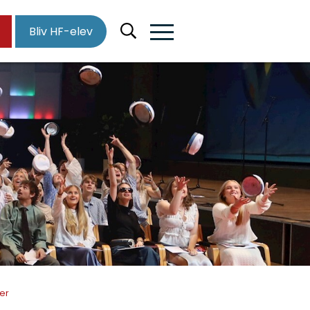
Bliv HF-elev
er