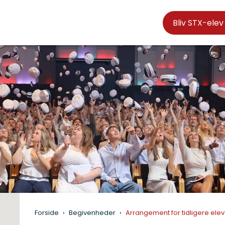
Bliv STX-elev
Forside
Begivenheder
Arrangement for tidligere elev