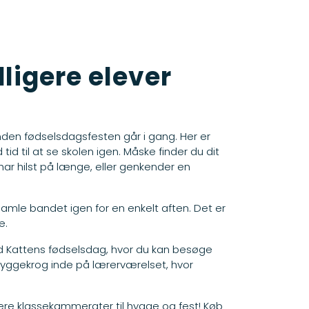
ligere elever
 inden fødselsdagsfesten går i gang. Her er
id til at se skolen igen. Måske finder du dit
ar hilst på længe, eller genkender en
t samle bandet igen for en enkelt aften. Det er
e.
med Kattens fødselsdag, hvor du kan besøge
n hyggekrog inde på lærerværelset, hvor
igere klassekammerater til hygge og fest! Køb