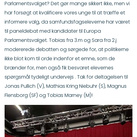
Parlamentsvalget?
Det gør mange sikkert ikke, men vi
har forsøgt at kvalificere vores unge til at træffe et
informere valg, da samfundsfagseleverne har været
til paneldebat med kandidater til Europa
Parlamentsvalget
. Tobias fra 3.m og Sara fra 2.j
modererede debatten og sørgede for, at politikerne
ikke blot kom til orde indenfor et emne, som de
brænder for, men også fik besvaret elevernes
spørgsmål tydeligt undervejs
. Tak for
deltagelse
n til
Jonas P
ullich (V), Mathias Kring Niebuhr
(S), Magnus
Fle
nsborg (SF) og Tobias Marney (M)!