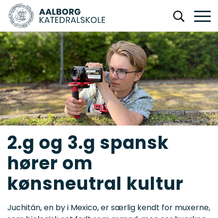
2.g og 3.g spansk
hører om
kønsneutral kultur
Juchitán, en by i Mexico, er særlig kendt for muxerne,