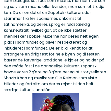
som biologisk set født som mænd, men ser hverken
sig selv som mænd eller kvinder, men som et tredje
køn. De er en del af en Zapotek-kulturen, der
stammer fra før spaniernes ankomst til
Latinamerika, og deres sprog er fuldstændig
kønsneutralt, hvilket gør, at de ikke sætter
mennesker i bokse. Muxerne har deres helt egen
plads i samfundet og bliver respekteret og
inkluderet i samfundet. De
er bl.a. kendt for at
arrangere en årlig fest for hele byen, og til festen
bærer de farverige, traditionelle kjoler og holder på
den måde fast i de oprindelige kulturer. I spansk
havde vores 2.g'ere og 3.g'ere besøg af storytelleren
Shazia Khan og musikeren Ole Reimer, som viste
billeder og fortalte om deres rejser til den helt
særlige kultur i Juchitán.