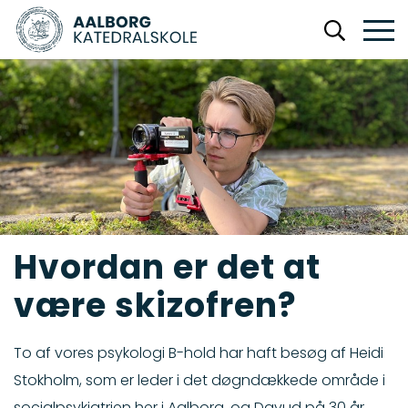
Hvordan er det at
være skizofren?
To af vores psykologi B-hold har haft besøg af Heidi
Stokholm, som er leder i det døgndækkede område i
socialpsykiatrien her i Aalborg, og Davud på 30 år,