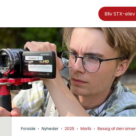
Bliv STX-elev
Forside
Nyheder
2025
Marts
Besøg af den amer