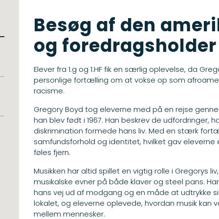
Besøg af den amer
og foredragsholder
Elever fra 1.g og 1.HF fik en særlig oplevelse, da Gr
personlige fortælling om at vokse op som afroamer
racisme.
Gregory Boyd tog eleverne med på en rejse gennem
han blev født i 1967. Han beskrev de udfordringer, 
diskrimination formede hans liv. Med en stærk for
samfundsforhold og identitet, hvilket gav eleverne e
føles fjern.
Musikken har altid spillet en vigtig rolle i Gregorys l
musikalske evner på både klaver og steel pans. Han
hans vej ud af modgang og en måde at udtrykke si
lokalet, og eleverne oplevede, hvordan musik kan 
mellem mennesker.