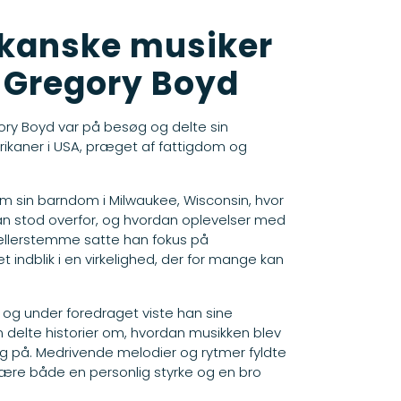
ikanske musiker
 Gregory Boyd
egory Boyd var på besøg og delte sin
ikaner i USA, præget af fattigdom og
 sin barndom i Milwaukee, Wisconsin, hvor
han stod overfor, og hvordan oplevelser med
tællerstemme satte han fokus på
t indblik i en virkelighed, der for mange kan
iv, og under foredraget viste han sine
 delte historier om, hvordan musikken blev
g på. Medrivende melodier og rytmer fyldte
være både en personlig styrke og en bro