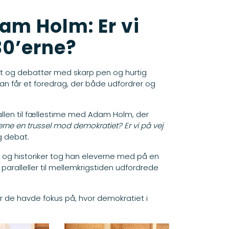
m Holm: Er vi
930’erne?
ist og debattør med skarp pen og hurtig
 får et foredrag, der både udfordrer og
hallen til fællestime med Adam Holm, der
terne en trussel mod demokratiet? Er vi på vej
g debat.
st og historiker tog han eleverne med på en
aralleller til mellemkrigstiden udfordrede
vor de havde fokus på, hvor demokratiet i