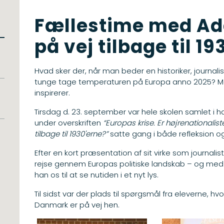
Fællestime med Ada
på vej tilbage til 1
Hvad sker der, når man beder en historiker, journal
tunge tage temperaturen på Europa anno 2025? Man
inspirerer.
Tirsdag d. 23. september var hele skolen samlet i 
under overskriften
“Europas krise. Er højrenationalis
tilbage til 1930'erne?”
satte gang i både refleksion o
Efter en kort præsentation af sit virke som journali
rejse gennem Europas politiske landskab – og med p
han os til at se nutiden i et nyt lys.
Til sidst var der plads til spørgsmål fra eleverne, h
Danmark er på vej hen.