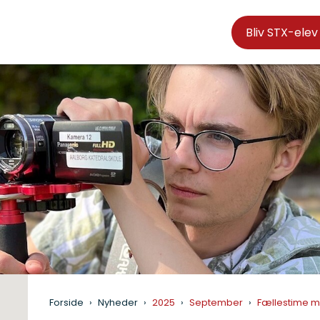
Bliv STX-elev
Forside
Nyheder
2025
September
Fællestime me