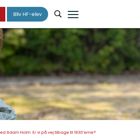
Bliv HF-elev
d Adam Holm: Er vi på vej tilbage til 1930’erne?