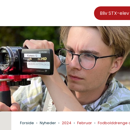
Bliv STX-elev
Forside
Nyheder
2024
Februar
Fodbolddrenge og 