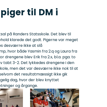
iger til DM i
sal på Randers Statsskole. Det blev til
old klarede det godt. Pigerne var meget
s desværre ikke at slå
p, hvor både Yasmin fra 2.q og Laura fra
r drengene blev Erik fra 2.x, bl.a. pga. to
 tabt 3-2. Det lykkedes drengene i den
kole, men det var desværre ikke nok til at
selvom det resultatmæssigt ikke gik
gelig dag, hvor der blev knyttet
etninger og årgange.