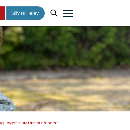
Bliv HF-elev
-piger til DM i futsal i Randers