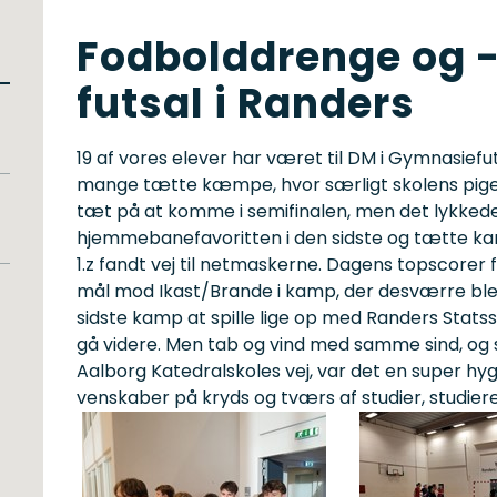
Fodbolddrenge og -p
futsal i Randers
19 af vores elever har været til DM i Gymnasiefut
mange tætte kæmpe, hvor særligt skolens pigeh
tæt på at komme i semifinalen, men det lykkede
hjemmebanefavoritten i den sidste og tætte kam
1.z fandt vej til netmaskerne. Dagens topscorer fo
mål mod Ikast/Brande i kamp, der desværre blev
sidste kamp at spille lige op med Randers Statss
gå videre. Men tab og vind med samme sind, og 
Aalborg Katedralskoles vej, var det en super hyg
venskaber på kryds og tværs af studier, studier