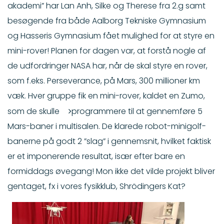
akademi” har Lan Anh, Silke og Therese fra 2.g samt
besøgende fra både
Aalborg Tekniske Gymnasium
og
Hasseris Gymnasium
fået mulighed for at styre en
mini-rover!
​ Planen for dagen var, at forstå nogle af
de udfordringer NASA har, når de skal styre en rover,
som f.eks. Perseverance, på Mars, 300 millioner km
væk.
Hver gruppe fik en mini-rover, kaldet en Zumo,
som de skulle
programmere til at gennemføre 5
Mars-baner i multisalen.
De klarede robot-minigolf-
banerne på godt 2 ”slag” i gennemsnit, hvilket faktisk
er et imponerende resultat, især efter bare en
formiddags øvegang!
Mon ikke det vilde projekt bliver
gentaget, fx i vores fysikklub, Shrödingers Kat?