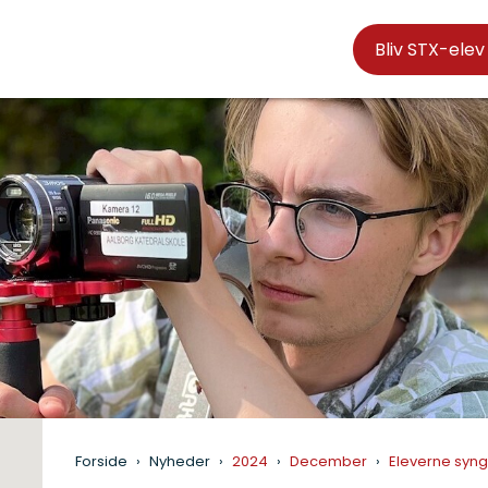
Bliv STX-elev
Forside
Nyheder
2024
December
Eleverne syng