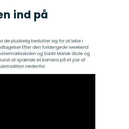
en ind på
a de pludselig beslutter sig for at løbe i
undtagelse!
Efter den forlængede weekend
lostermarksskolen
og Sankt Mariæ Skole og
akkurat at spænde et kamera på et par af
 juletradition nedenfor.