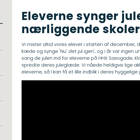
Eleverne synger jul
nærliggende skoler
Vi mister altid vores elever i starten af december, d
kæde og synge 'Nu' det jul igen', og i år var ingen 
sang de julen ind for eleverne på HHX Saxogade
, K
spredte deres juleglæde
. Vi nåede heldigvis lige 
eleverne, så I kan
få et lille indblik i deres hyggelige