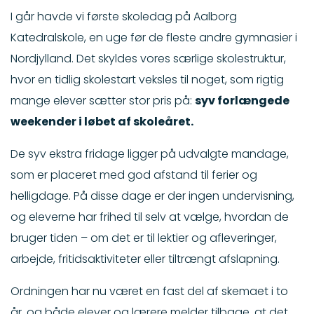
I går havde vi første skoledag på Aalborg
Katedralskole, en uge før de fleste andre gymnasier i
Nordjylland. Det skyldes vores særlige skolestruktur,
hvor en tidlig skolestart veksles til noget, som rigtig
mange elever sætter stor pris på:
syv forlængede
weekender i løbet af skoleåret.
De syv ekstra fridage ligger på udvalgte mandage,
som er placeret med god afstand til ferier og
helligdage. På disse dage er der ingen undervisning,
og eleverne har frihed til selv at vælge, hvordan de
bruger tiden – om det er til lektier og afleveringer,
arbejde, fritidsaktiviteter eller tiltrængt afslapning.
Ordningen har nu været en fast del af skemaet i to
år, og både elever og lærere melder tilbage, at det